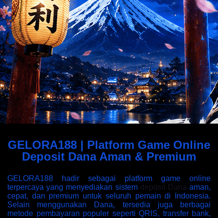
GELORA188 | Platform Game Online
Deposit Dana Aman & Premium
GELORA188
hadir sebagai platform game online
terpercaya yang menyediakan sistem
deposit Dana
aman,
cepat, dan premium untuk seluruh pemain di Indonesia.
Selain menggunakan Dana, tersedia juga berbagai
metode pembayaran populer seperti QRIS, transfer bank,