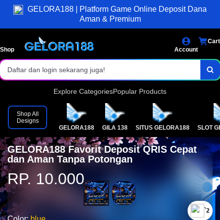
GELORA188 | Platform Game Online Deposit Dana
Akses login cepat dan stabil.
Aman & Premium
Game lengkap & Promo resmi.
Cart
Shop
Bonus dan event menarik setiap hari!
Account
Daftar dan login sekarang juga!
Explore Categories
Popular Products
Shop All
Designs
GELORA188
GILA 138
SITUS GELORA188
SLOT G
GELORA188 Favorit Deposit QRIS Cepat
dan Aman Tanpa Potongan
RP. 10.000
`2
Color:
blue