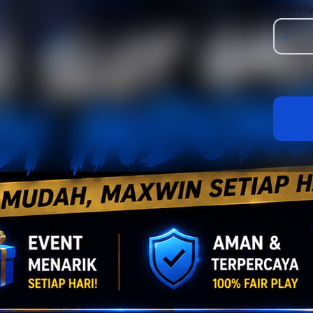
Quantit
-