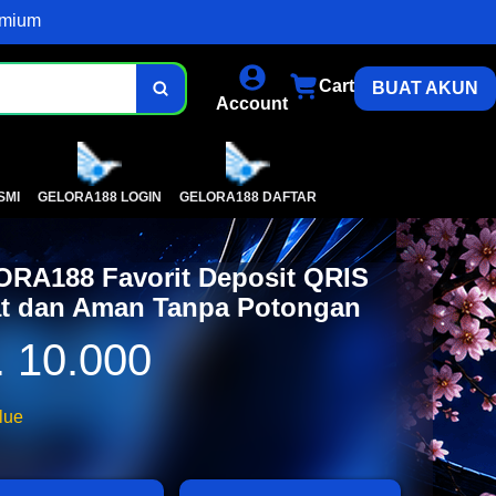
emium
Cart
BUAT AKUN
Account
SMI
GELORA188 LOGIN
GELORA188 DAFTAR
RA188 Favorit Deposit QRIS
t dan Aman Tanpa Potongan
. 10.000
lue