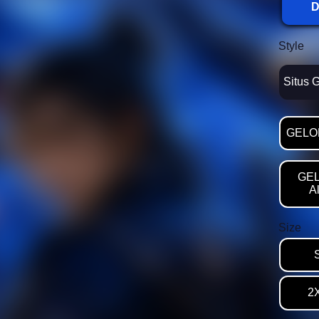
D
Style
Situs
GELOR
GE
Al
Size
2