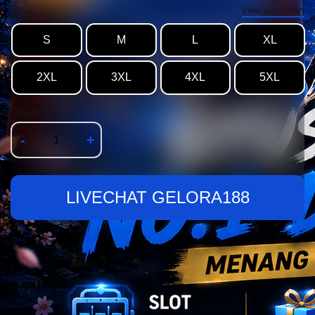
View Size Chart
Size
S
M
L
XL
2XL
3XL
4XL
5XL
Quantity
-
+
LIVECHAT GELORA188