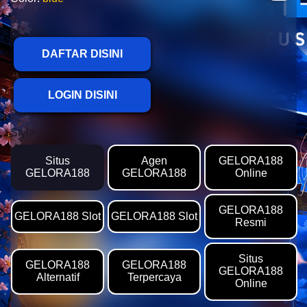
DAFTAR DISINI
LOGIN DISINI
Style
Situs
Agen
GELORA188
GELORA188
GELORA188
Online
GELORA188
GELORA188 Slot
GELORA188 Slot
Resmi
Situs
GELORA188
GELORA188
GELORA188
Alternatif
Terpercaya
Online