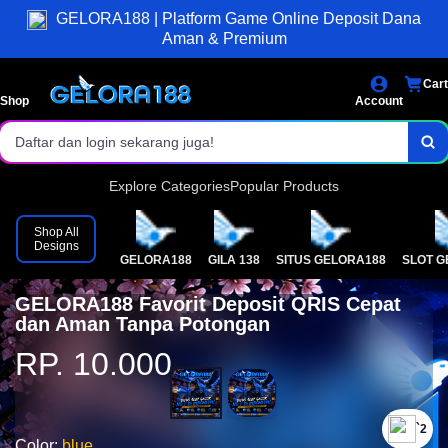
GELORA188 | Platform Game Online Deposit Dana
Akses login cepat dan stabil.
Aman & Premium
Game lengkap & Promo resmi.
Cart
Shop
Bonus dan event menarik setiap hari!
Account
Daftar dan login sekarang juga!
Explore Categories
Popular Products
Shop All
Designs
GELORA188
GILA 138
SITUS GELORA188
SLOT G
GELORA188 Favorit Deposit QRIS Cepat
dan Aman Tanpa Potongan
RP. 10.000
`2
Color:
blue