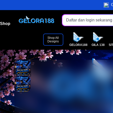
Bonus dan event menarik s
Daftar dan login sekarang
Shop
Shop All
Designs
GELORA188
GILA 138
SI