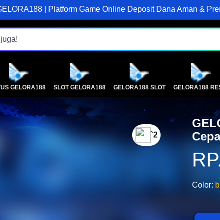
etiap hari!
GELORA188 | Platform Game Online Deposit Dana Aman & Pr
 juga!
TUS GELORA188
SLOT GELORA188
GELORA188 SLOT
GELORA188 RE
GELO
Cepa
`2
RP
Color:
b