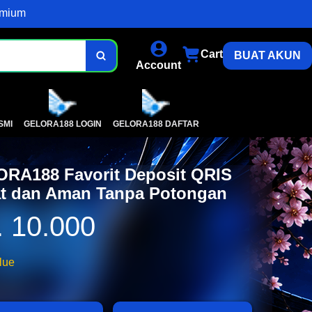
emium
Cart
BUAT AKUN
Account
SMI
GELORA188 LOGIN
GELORA188 DAFTAR
RA188 Favorit Deposit QRIS
t dan Aman Tanpa Potongan
. 10.000
lue