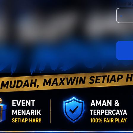
Quantit
-